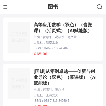
图书
下拉刷新...
高等应用数学（双色）（含微
课）（活页式）（AI赋能版）
主编：曾慧平、易福侠、熊文耀
出版社：航空工业
ISBN：978-7-5165-4548-5
65.00
¥
[国规]从零到卓越——创新与创
业导论（双色）（慕课版）（AI
赋能版）
主编：何雪利、王永祥
出版社：上海交大
ISBN：978-7-313-34260-7