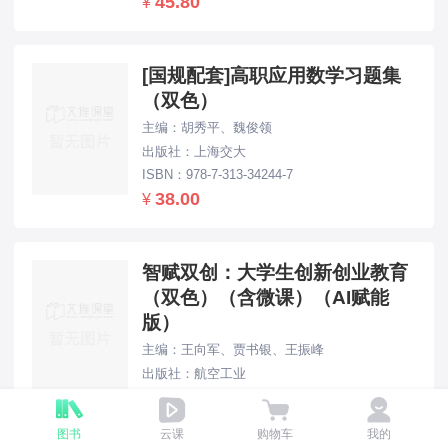
45.80
¥
[国规配套]高职应用数学习题集
（双色）
主编：胡秀平、魏俊领
出版社：上海交大
ISBN：978-7-313-34244-7
38.00
¥
智赋双创：大学生创新创业教育
（双色）（含微课）（AI赋能
版）
主编：王向军、贾书银、王振峰
出版社：航空工业
ISBN：978-7-5165-4476-1
49.80
¥
图书
云课
购物车
我的