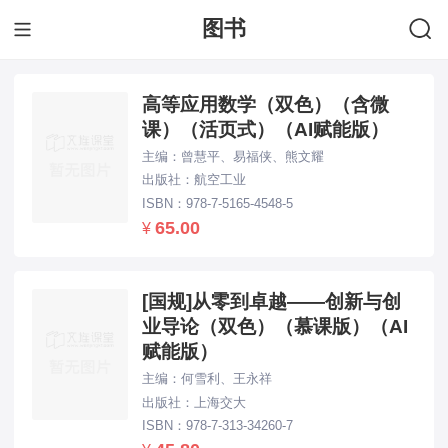
图书
下拉刷新...
高等应用数学（双色）（含微
课）（活页式）（AI赋能版）
主编：曾慧平、易福侠、熊文耀
出版社：航空工业
ISBN：978-7-5165-4548-5
65.00
¥
[国规]从零到卓越——创新与创
业导论（双色）（慕课版）（AI
赋能版）
主编：何雪利、王永祥
出版社：上海交大
ISBN：978-7-313-34260-7