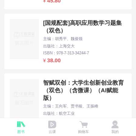
45.80
¥
[国规配套]高职应用数学习题集
（双色）
主编：胡秀平、魏俊领
出版社：上海交大
ISBN：978-7-313-34244-7
38.00
¥
智赋双创：大学生创新创业教育
（双色）（含微课）（AI赋能
版）
主编：王向军、贾书银、王振峰
出版社：航空工业
ISBN：978-7-5165-4476-1
49.80
¥
图书
云课
购物车
我的