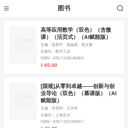
图书
下拉刷新...
高等应用数学（双色）（含微
课）（活页式）（AI赋能版）
主编：曾慧平、易福侠、熊文耀
出版社：航空工业
ISBN：978-7-5165-4548-5
65.00
¥
[国规]从零到卓越——创新与创
业导论（双色）（慕课版）（AI
赋能版）
主编：何雪利、王永祥
出版社：上海交大
ISBN：978-7-313-34260-7