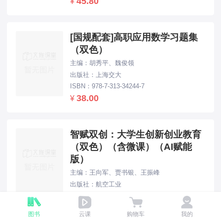
45.80
¥
[国规配套]高职应用数学习题集
（双色）
主编：胡秀平、魏俊领
出版社：上海交大
ISBN：978-7-313-34244-7
38.00
¥
智赋双创：大学生创新创业教育
（双色）（含微课）（AI赋能
版）
主编：王向军、贾书银、王振峰
出版社：航空工业
ISBN：978-7-5165-4476-1
49.80
¥
图书
云课
购物车
我的