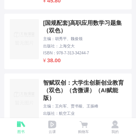
45.80
¥
[国规配套]高职应用数学习题集
（双色）
主编：胡秀平、魏俊领
出版社：上海交大
ISBN：978-7-313-34244-7
38.00
¥
智赋双创：大学生创新创业教育
（双色）（含微课）（AI赋能
版）
主编：王向军、贾书银、王振峰
出版社：航空工业
ISBN：978-7-5165-4476-1
49.80
¥
图书
云课
购物车
我的