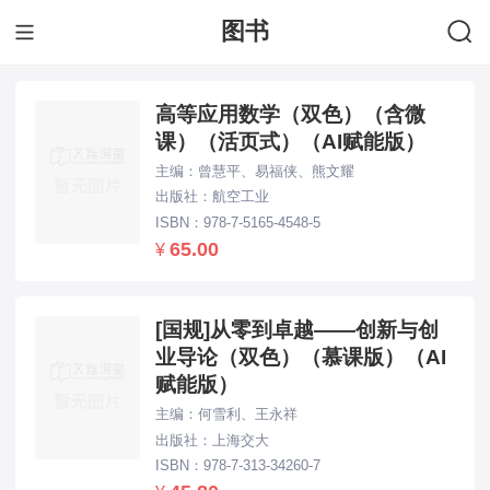
图书
下拉刷新...
高等应用数学（双色）（含微
课）（活页式）（AI赋能版）
主编：曾慧平、易福侠、熊文耀
出版社：航空工业
ISBN：978-7-5165-4548-5
65.00
¥
[国规]从零到卓越——创新与创
业导论（双色）（慕课版）（AI
赋能版）
主编：何雪利、王永祥
出版社：上海交大
ISBN：978-7-313-34260-7