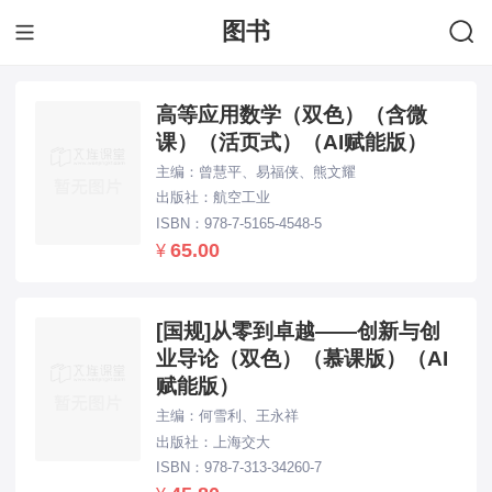
图书
下拉刷新...
高等应用数学（双色）（含微
课）（活页式）（AI赋能版）
主编：曾慧平、易福侠、熊文耀
出版社：航空工业
ISBN：978-7-5165-4548-5
65.00
¥
[国规]从零到卓越——创新与创
业导论（双色）（慕课版）（AI
赋能版）
主编：何雪利、王永祥
出版社：上海交大
ISBN：978-7-313-34260-7