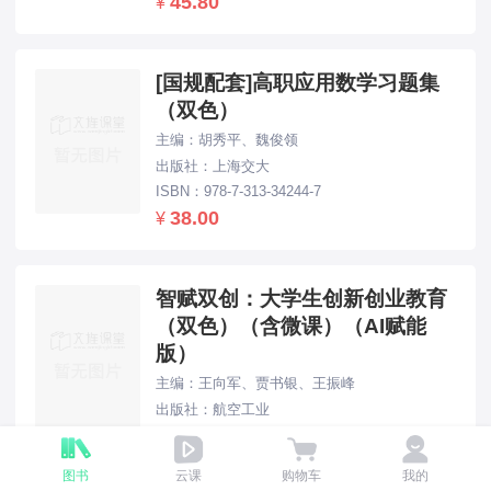
45.80
¥
[国规配套]高职应用数学习题集
（双色）
主编：胡秀平、魏俊领
出版社：上海交大
ISBN：978-7-313-34244-7
38.00
¥
智赋双创：大学生创新创业教育
（双色）（含微课）（AI赋能
版）
主编：王向军、贾书银、王振峰
出版社：航空工业
ISBN：978-7-5165-4476-1
49.80
¥
图书
云课
购物车
我的