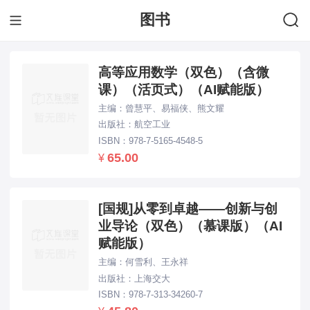
图书
下拉刷新...
高等应用数学（双色）（含微
课）（活页式）（AI赋能版）
主编：曾慧平、易福侠、熊文耀
出版社：航空工业
ISBN：978-7-5165-4548-5
65.00
¥
[国规]从零到卓越——创新与创
业导论（双色）（慕课版）（AI
赋能版）
主编：何雪利、王永祥
出版社：上海交大
ISBN：978-7-313-34260-7