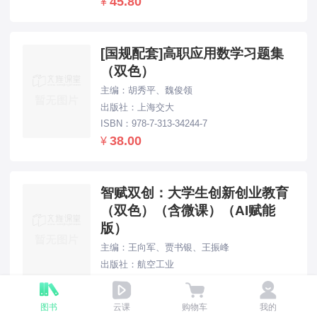
45.80
¥
[国规配套]高职应用数学习题集
（双色）
主编：胡秀平、魏俊领
出版社：上海交大
ISBN：978-7-313-34244-7
38.00
¥
智赋双创：大学生创新创业教育
（双色）（含微课）（AI赋能
版）
主编：王向军、贾书银、王振峰
出版社：航空工业
ISBN：978-7-5165-4476-1
49.80
¥
图书
云课
购物车
我的